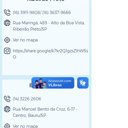
(16) 3911-9808
/
(16) 3637-9666
Rua Maringá, 489 - Alto da Boa Vista,
Ribeirão Preto/SP
Ver no mapa
https://share.google/k7kr2Q1gzsZlhWSs
O
Bauru (Filial)
(14) 3226-2606
Rua Manoel Bento da Cruz, 6-17 -
Centro, Bauru/SP
Ver no mapa