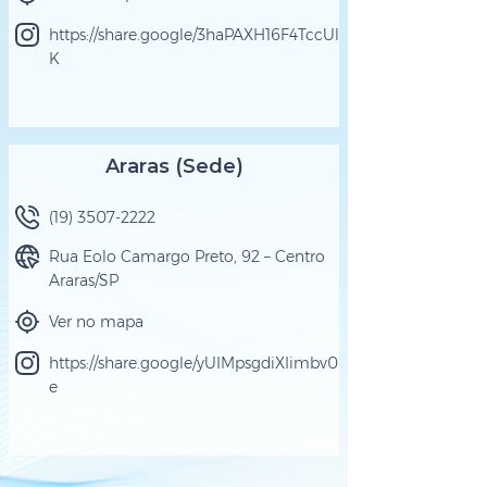
https://share.google/3haPAXH16F4TccUl
K
Araras (Sede)
(19) 3507-2222
Rua Eolo Camargo Preto, 92 – Centro
Araras/SP
Ver no mapa
https://share.google/yUIMpsgdiXIimbv0
e