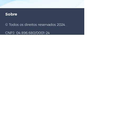
Sobre
© Todos os direitos reservados 2024.
CNPJ: 04.896.680/0001-24
Rua Eolo Camargo Preto, 92, Centro
Araras/SP | 13.600-689
Links úteis
Localize uma Unidade
Missão, Visão, Valores
Política de Privacidade
Termos de Uso
Contato